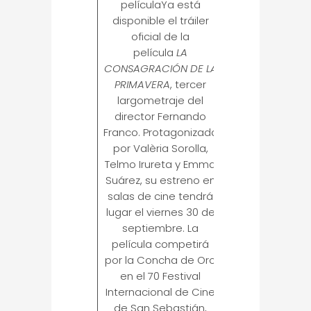
películaYa está
disponible el tráiler
oficial de la
película
LA
CONSAGRACIÓN DE LA
PRIMAVERA
, tercer
largometraje del
director Fernando
Franco. Protagonizada
por Valèria Sorolla,
Telmo Irureta y Emma
Suárez, su estreno en
salas de cine tendrá
lugar el viernes 30 de
septiembre. La
película competirá
por la Concha de Oro
en el 70 Festival
Internacional de Cine
de San Sebastián,