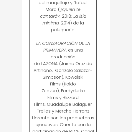
del maquillaje y Rafael
Mora (
¿Quién te
cantará?,
2018;
La isla
mínima,
2014) de la
peluquería.
LA CONSAGRACIÓN DE LA
PRIMAVERA
es una
producción
de LAZONA (Jaime Ortiz de
Artiñano, Gonzalo Salazar-
Simpson), Kowalski
Films (Koldo
Zuazua), Ferdydurke
Films y Blizzard
Films. Guadalupe Balaguer
Trelles y Merche Herranz
Llorente son las productoras
ejecutivas. Cuenta con la
participación de RTVE, Canal