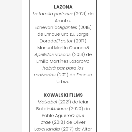
LAZONA
La familia perfecta
(2021) de
Arantxa
Echevarría
Gigantes
(2018)
de Enrique Urbizu, Jorge
Dorado
El autor
(2017)
Manuel Martín Cuenca
8
Apellidos vascos
(2014) de
Emilio Martínez Lázaro
No
habrá paz para los
malvados
(2011) de Enrique
Urbizu
KOWALSKI FILMS
Maixabel
(2021) de Icíar
Bollaín
Akelarre
(2020) de
Pablo Agüero
O que
arde
(2018) de Oliver
Laxe
Handia
(2017) de Aitor