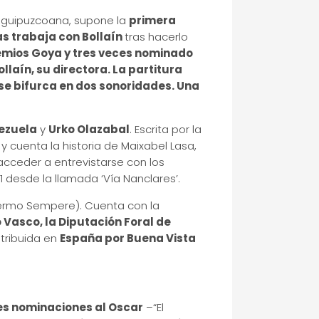
al guipuzcoana, supone la
primera
as trabaja con Bollaín
tras hacerlo
mios Goya y tres veces nominado
llaín, su directora. La partitura
 se bifurca en dos sonoridades. Una
ezuela
y
Urko Olazabal
. Escrita por la
 y cuenta la historia de Maixabel Lasa,
 acceder a entrevistarse con los
 desde la llamada ‘Vía Nanclares’.
lermo Sempere). Cuenta con la
o Vasco, la Diputación Foral de
stribuida en
España por Buena Vista
es nominaciones al Oscar
–“El