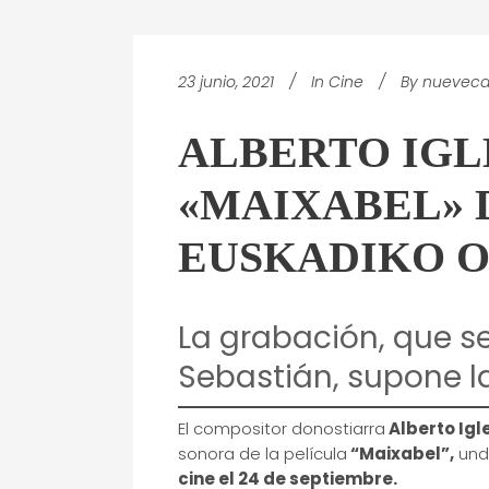
23 junio, 2021
In
Cine
By
nueveca
ALBERTO IGL
«MAIXABEL» D
EUSKADIKO 
La grabación, que se
Sebastián, supone l
El compositor donostiarra
Alberto Igl
sonora de la película
“Maixabel”,
und
cine el 24 de septiembre.