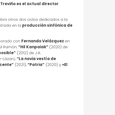
Treviño es el actual director
ebra otros dos ciclos dedicados a la
ntrada en la
producción sinfónica de
aborado con
Fernando Velázquez
en
úl Ramón;
“Hil Kanpaiak”
(2020) de
posible”
(2012) de J.A.
z-Lázaro;
“La novia vestía de
ocente”
(2021),
“Patria”
(2020) y
«El