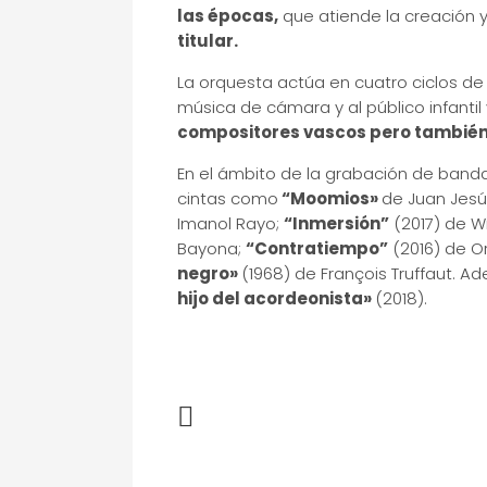
las épocas,
que atiende la creación 
titular.
La orquesta actúa en cuatro ciclos de 
música de cámara y al público infantil 
compositores vascos pero también
En el ámbito de la grabación de banda
cintas como
“Moomios»
de Juan Jesú
Imanol Rayo;
“Inmersión”
(2017) de 
Bayona;
“Contratiempo”
(2016) de Or
negro»
(1968) de François Truffaut. A
hijo del acordeonista»
(2018).