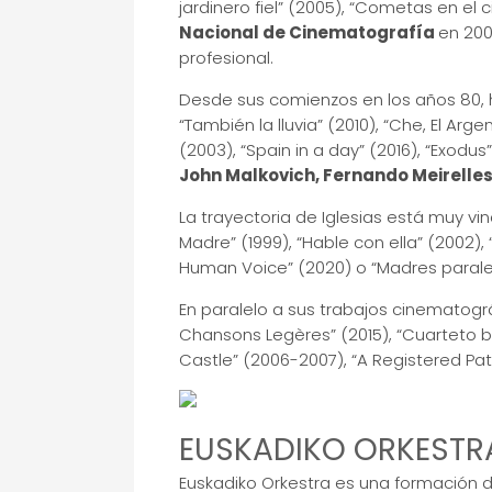
jardinero fiel” (2005), “Cometas en el ci
Nacional de Cinematografía
en 200
profesional.
Desde sus comienzos en los años 80
“También la lluvia” (2010), “Che, El Ar
(2003), “Spain in a day” (2016), “Exod
John Malkovich, Fernando Meirelles
La trayectoria de Iglesias está muy vi
Madre” (1999), “Hable con ella” (2002), “
Human Voice” (2020) o “Madres paralel
En paralelo a sus trabajos cinematogr
Chansons Legères” (2015), “Cuarteto br
Castle” (2006-2007), “A Registered Pat
EUSKADIKO ORKEST
Euskadiko Orkestra es una formación de