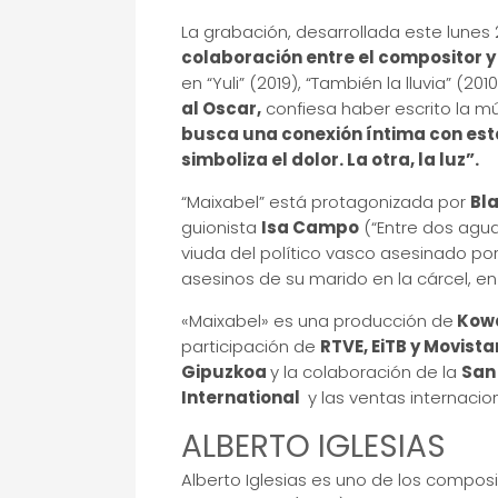
La grabación, desarrollada este lunes 
colaboración entre el compositor y
en “Yuli” (2019), “También la lluvia” (20
al Oscar,
confiesa haber escrito la mú
busca una conexión íntima con esta
simboliza el dolor. La otra, la luz”.
“Maixabel” está protagonizada por
Bla
guionista
Isa Campo
(“Entre dos agua
viuda del político vasco asesinado por
asesinos de su marido en la cárcel, en
«Maixabel» es una producción de
Kowa
participación de
RTVE, EiTB y Movista
Gipuzkoa
y la colaboración de la
San
International
y las ventas internacio
ALBERTO IGLESIAS
Alberto Iglesias es uno de los compos