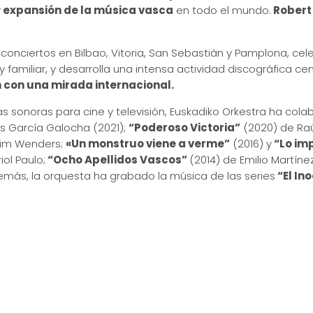
y
expansión de la música vasca
en todo el mundo.
Robert 
conciertos en Bilbao, Vitoria, San Sebastián y Pamplona, cel
y familiar, y desarrolla una intensa actividad discográfica ce
 con una mirada internacional.
s sonoras para cine y televisión, Euskadiko Orkestra ha col
s García Galocha (2021);
“Poderoso Victoria”
(2020) de Ra
Wim Wenders;
«Un monstruo viene a verme”
(2016) y
“Lo im
iol Paulo;
“Ocho Apellidos Vascos”
(2014) de Emilio Martíne
demás, la orquesta ha grabado la música de las series
“El In