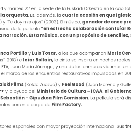
21 y martes 22 en la sede de la Euskadi Orkestra en la capit
 la orquesta.
Es, además, la
cuarta ocasión en que Iglesi
10) y “Te doy mis ojos” (2003). El músico,
ganador de once pre
sica de la película
“en estrecha colaboración con Icíar Bo
 narración. Esta música, con un propósito de sencillez,
nca Portillo
y
Luis Tosar,
a los que acompañan
María
Cer
s”, 2018) e
Icíar Bollaín,
la cinta se inspira en hechos reales
 ETA, Juan María Jáuregui, y una de las primeras víctimas en
 el marco de los encuentros restaurativos impulsados en 2011
lski Films
(Koldo Zuazua) y
FeelGood
(Juan Moreno y Guil
r+
y la ayuda del
Ministerio de Cultura – ICAA, el Gobiern
 Sebastián – Gipuzkoa Film Comission.
La película será di
nales corren a cargo de
Film Factory.
itores españoles con mayor proyección internacional. Sus
tr