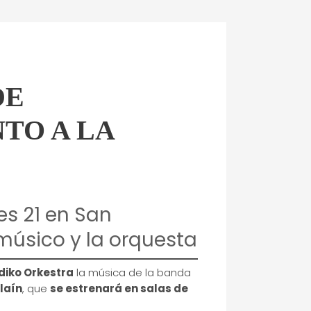
DE
TO A LA
es 21 en San
músico y la orquesta
iko Orkestra
la música de la banda
llaín
, que
se estrenará en salas de