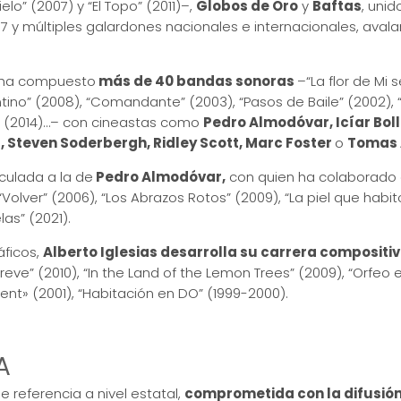
elo” (2007) y “El Topo” (2011)–,
Globos de Oro
y
Baftas
, unid
7 y múltiples galardones nacionales e internacionales, aval
, ha compuesto
más de 40 bandas sonoras
–“La flor de Mi s
gentino” (2008), “Comandante” (2003), “Pasos de Baile” (2002), 
us” (2014)…– con cineastas como
Pedro Almodóvar, Icíar Boll
, Steven Soderbergh, Ridley Scott, Marc Foster
o
Tomas 
nculada a la de
Pedro Almodóvar,
con quien ha colaborado 
Volver” (2006), “Los Abrazos Rotos” (2009), “La piel que habito” 
as” (2021).
áficos,
Alberto Iglesias desarrolla su carrera compositiv
eve” (2010), “In the Land of the Lemon Trees” (2009), “Orfeo e
ent» (2001), “Habitación en DO” (1999-2000).
RA
 referencia a nivel estatal,
comprometida con la difusión