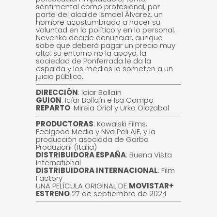
sentimental como profesional, por
parte del alcalde Ismael Álvarez, un
hombre acostumbrado a hacer su
voluntad en lo político y en lo personal.
Nevenka decide denunciar, aunque
sabe que deberá pagar un precio muy
alto: su entorno no la apoya, la
sociedad de Ponferrada le da la
espalda y los medios la someten a un
juicio público.
DIRECCIÓN
: Icíar Bollaín
GUION
: Icíar Bollaín e Isa Campo
REPARTO
: Mireia Oriol y Urko Olazabal
PRODUCTORAS
: Kowalski Films,
Feelgood Media y Nva Peli AIE, y la
producción asociada de Garbo
Produzioni (Italia)
DISTRIBUIDORA ESPAÑA
: Buena Vista
International
DISTRIBUIDORA INTERNACIONAL
: Film
Factory
UNA PELÍCULA ORIGINAL DE
MOVISTAR+
ESTRENO
27 de septiembre de 2024