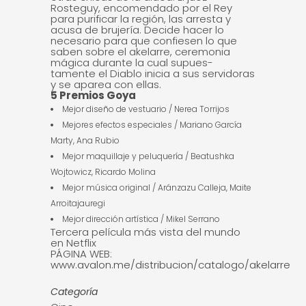
Rosteguy, encomendado por el Rey
para purificar la región, las arresta y
acusa de brujería. Decide hacer lo
necesario para que confiesen lo que
saben sobre el akelarre, ceremonia
mágica durante la cual supues-
tamente el Diablo inicia a sus servidoras
y se aparea con ellas.
5 Premios Goya
Mejor diseño de vestuario / Nerea Torrijos
Mejores efectos especiales / Mariano García
Marty, Ana Rubio
Mejor maquillaje y peluquería / Beatushka
Wojtowicz, Ricardo Molina
Mejor música original / Aránzazu Calleja, Maite
Arroitajauregi
Mejor dirección artística / Mikel Serrano
Tercera película más vista del mundo
en Netflix
PÁGINA WEB:
www.avalon.me/distribucion/catalogo/akelarre
Categoría